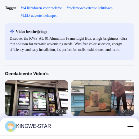
Taggen:
#
a4 lichtdozen voor reclame
#
reclame-advertentie lichtdozen
#
LED-advertentielampen
Video beschrijving:
Discover the KWS-AL-01 Aluminum Frame Light Box, a high-brightness, ultra-
thin solution for versatile advertising needs. With free color selection, energy
efficiency, and easy installation, it's perfect for malls, exhibitions, and more.
Gerelateerde Video's
00:30
00:21
Multi-applicatiescenario's, geschikt
Makkelijker en sneller affiches
KINGWE-STAR
voor een verscheidenheid aan
vervangen.
scenario's.
Advertentie Lichtbakken
Advertentie Lichtbakken
April 26, 2025
April 26, 2025