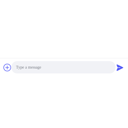
Photo
Video Call
Audio Call