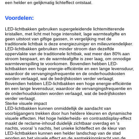
een helder en gelijkmatig lichteffect ontstaat.
Voordelen:
LED-lichtbakken gebruiken supergeleidende lichtemitterende
kristallen, met licht met hoge intensiteit, lage warmteafgifte en
geen uitstoot van giftige gassen, in vergelijking met de
traditionele lichtbak is deze energiezuiniger en milieuvriendelijker.
LED-lichtbakken gebruiken minder stroom dan dezelfde
oppervlakte van de traditionele lichtbak, wat meer dan 80% aan
stroom bespaart, en de warmteafgifte is zeer laag, om onnodige
warmteverspilling te voorkomen. Bovendien hebben LED-
lichtbakken een hoge energie-efficiëntie en een lange levensduur,
waardoor de vervangingsfrequentie en de onderhoudskosten
worden verlaagd, wat de bedrijfskosten verder verlaagt.
Bovendien hebben LED-lichtbakken een hoge energie-efficiëntie
en een lange levensduur, waardoor de vervangingsfrequentie en
de onderhoudskosten worden verlaagd, wat de bedrijfskosten
verder verlaagt.
Sterke visuele impact
LED-lichtbakken kunnen onmiddellijk de aandacht van
voorbijgangers trekken door hun heldere kleuren en dynamische
visuele effecten. Het hoge helderheids- en contrastdisplay-effect
maakt de reclame-inhoud duidelijk zichtbaar overdag en 's
nachts, vooral 's nachts, het unieke lichteffect en de kleur van
LED-lichtbakken kunnen een helder landschap van de stad
worden en het visuele effect en de aantrekkingskracht van de