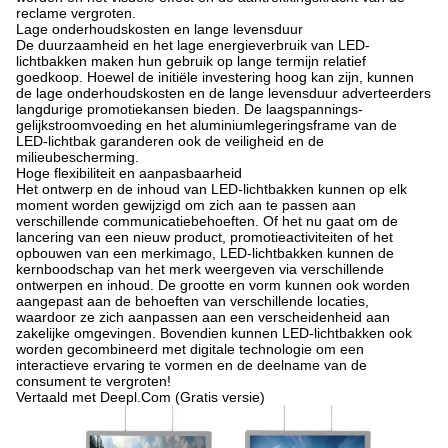
reclame vergroten.
Lage onderhoudskosten en lange levensduur
De duurzaamheid en het lage energieverbruik van LED-
lichtbakken maken hun gebruik op lange termijn relatief
goedkoop. Hoewel de initiële investering hoog kan zijn, kunnen
de lage onderhoudskosten en de lange levensduur adverteerders
langdurige promotiekansen bieden. De laagspannings-
gelijkstroomvoeding en het aluminiumlegeringsframe van de
LED-lichtbak garanderen ook de veiligheid en de
milieubescherming.
Hoge flexibiliteit en aanpasbaarheid
Het ontwerp en de inhoud van LED-lichtbakken kunnen op elk
moment worden gewijzigd om zich aan te passen aan
verschillende communicatiebehoeften. Of het nu gaat om de
lancering van een nieuw product, promotieactiviteiten of het
opbouwen van een merkimago, LED-lichtbakken kunnen de
kernboodschap van het merk weergeven via verschillende
ontwerpen en inhoud. De grootte en vorm kunnen ook worden
aangepast aan de behoeften van verschillende locaties,
waardoor ze zich aanpassen aan een verscheidenheid aan
zakelijke omgevingen. Bovendien kunnen LED-lichtbakken ook
worden gecombineerd met digitale technologie om een
interactieve ervaring te vormen en de deelname van de
consument te vergroten!
Vertaald met Deepl.Com (Gratis versie)