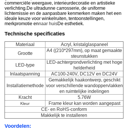
commerciële weergave, interieurdecoratie en artistieke
verlichting.De ultradunne carrosserie, de uniforme
lichtemissie en de aanpasbare kenmerken maken het een
ideale keuze voor winkelruiten, tentoonstellingen,
merkpromotie en
naar huis
De esthetiek.
Technische specificaties
Materiaal
Acryl, kristalglaspaneel
A4 ((210*297mm), op maat gemaakte
Grootte
steunstukken
LED-achtergrondverlichting met hoge
LED-type
helderheid
Inlaatspanning
AC100-240V, DC12V en DC24V
Gemakkelijk haakontwerp, geschikt
Installatiemethode
voor verschillende wandoppervlakken
en ruimtelijke indelingen
Kracht
5.76W
Frame kleur kan worden aangepast
Kleur
CE- en RoHS-conform
Makkelijk te installeren
Voordelen: