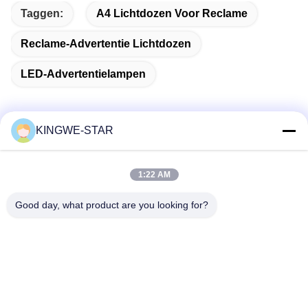
Taggen:
A4 Lichtdozen Voor Reclame
Reclame-Advertentie Lichtdozen
LED-Advertentielampen
KINGWE-STAR
Snel contact
1:22 AM
Adres
Good day, what product are you looking for?
Verbouwingsbedrijf Xintang, Baishixia, Fuyong Street, Baoan
District, Shenzhen, Guangdong, China
Telefoon
86-137-9834-3469
E-mail