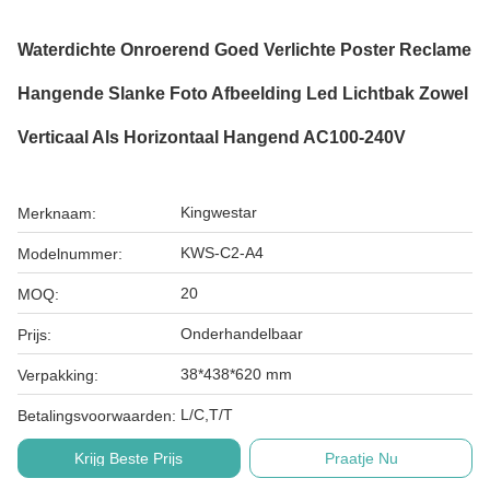
Waterdichte Onroerend Goed Verlichte Poster Reclame
Hangende Slanke Foto Afbeelding Led Lichtbak Zowel
Verticaal Als Horizontaal Hangend AC100-240V
Kingwestar
Merknaam:
KWS-C2-A4
Modelnummer:
20
MOQ:
Onderhandelbaar
Prijs:
38*438*620 mm
Verpakking:
L/C,T/T
Betalingsvoorwaarden:
Krijg Beste Prijs
Praatje Nu