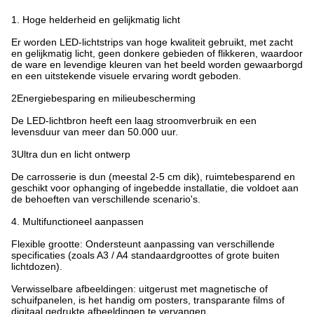
1. Hoge helderheid en gelijkmatig licht
Er worden LED-lichtstrips van hoge kwaliteit gebruikt, met zacht
en gelijkmatig licht, geen donkere gebieden of flikkeren, waardoor
de ware en levendige kleuren van het beeld worden gewaarborgd
en een uitstekende visuele ervaring wordt geboden.
2Energiebesparing en milieubescherming
De LED-lichtbron heeft een laag stroomverbruik en een
levensduur van meer dan 50.000 uur.
3Ultra dun en licht ontwerp
De carrosserie is dun (meestal 2-5 cm dik), ruimtebesparend en
geschikt voor ophanging of ingebedde installatie, die voldoet aan
de behoeften van verschillende scenario's.
4. Multifunctioneel aanpassen
Flexible grootte: Ondersteunt aanpassing van verschillende
specificaties (zoals A3 / A4 standaardgroottes of grote buiten
lichtdozen).
Verwisselbare afbeeldingen: uitgerust met magnetische of
schuifpanelen, is het handig om posters, transparante films of
digitaal gedrukte afbeeldingen te vervangen.