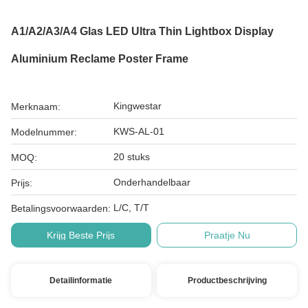
A1/A2/A3/A4 Glas LED Ultra Thin Lightbox Display
Aluminium Reclame Poster Frame
Kingwestar
Merknaam:
KWS-AL-01
Modelnummer:
20 stuks
MOQ:
Onderhandelbaar
Prijs:
L/C, T/T
Betalingsvoorwaarden:
Krijg Beste Prijs
Praatje Nu
Detailinformatie
Productbeschrijving