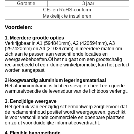
Garantie
3 jaar
CE- en RoHS-conform
Makkelijk te installeren
Voordelen
:
1. Meerdere grootte opties
Verkrijgbaar in A1 (594841mm), A2 (420594mm), A3
(297420mm) en A4 (210297mm) in meerdere maten om
zich aan te passen aan verschillende locaties en
weergavebehoeften.Of het nu gaat om een grootschalig
reclamebeeld of een kleine winkelpromotie, kan het perfect
worden aangepast.
2Hoogwaardig aluminium legeringsmateriaal
Het aluminiumframe is licht en stevig en heeft een goede
warmteafvoer.die de levensduur van de lichtdoos verlengt.
3. Eenzijdige weergave
Het gebruik van eenzijdig schermontwerp zorgt ervoor dat
de reclameninhoud positief wordt weergegeven, geschikt
is voor verschillende commerciële en openbare plaatsen
en zorgt voor duidelijke informatieoverdracht.
4. Flexible hangmethode