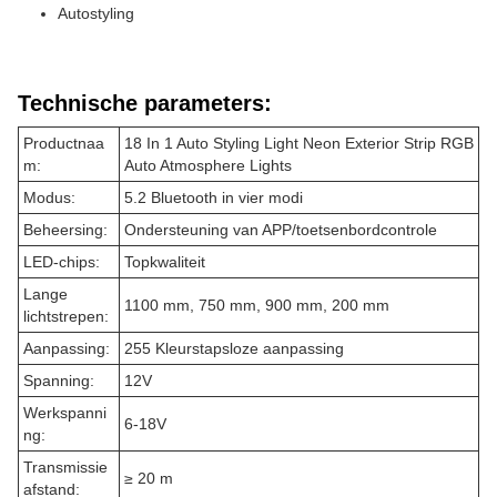
Autostyling
Technische parameters:
Productnaa
18 In 1 Auto Styling Light Neon Exterior Strip RGB
m:
Auto Atmosphere Lights
Modus:
5.2 Bluetooth in vier modi
Beheersing:
Ondersteuning van APP/toetsenbordcontrole
LED-chips:
Topkwaliteit
Lange
1100 mm, 750 mm, 900 mm, 200 mm
lichtstrepen:
Aanpassing:
255 Kleurstapsloze aanpassing
Spanning:
12V
Werkspanni
6-18V
ng:
Transmissie
≥ 20 m
afstand: