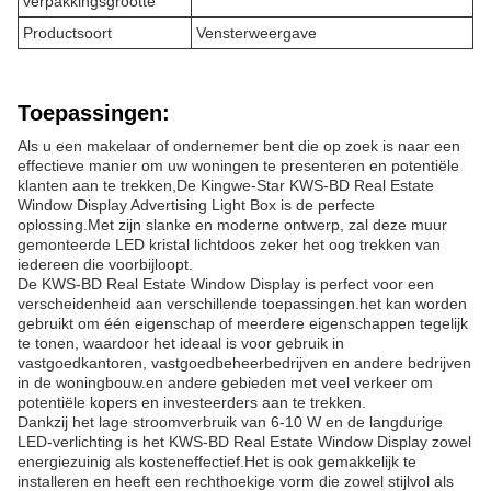
verpakkingsgrootte
Productsoort
Vensterweergave
Toepassingen:
Als u een makelaar of ondernemer bent die op zoek is naar een
effectieve manier om uw woningen te presenteren en potentiële
klanten aan te trekken,De Kingwe-Star KWS-BD Real Estate
Window Display Advertising Light Box is de perfecte
oplossing.Met zijn slanke en moderne ontwerp, zal deze muur
gemonteerde LED kristal lichtdoos zeker het oog trekken van
iedereen die voorbijloopt.
De KWS-BD Real Estate Window Display is perfect voor een
verscheidenheid aan verschillende toepassingen.het kan worden
gebruikt om één eigenschap of meerdere eigenschappen tegelijk
te tonen, waardoor het ideaal is voor gebruik in
vastgoedkantoren, vastgoedbeheerbedrijven en andere bedrijven
in de woningbouw.en andere gebieden met veel verkeer om
potentiële kopers en investeerders aan te trekken.
Dankzij het lage stroomverbruik van 6-10 W en de langdurige
LED-verlichting is het KWS-BD Real Estate Window Display zowel
energiezuinig als kosteneffectief.Het is ook gemakkelijk te
installeren en heeft een rechthoekige vorm die zowel stijlvol als