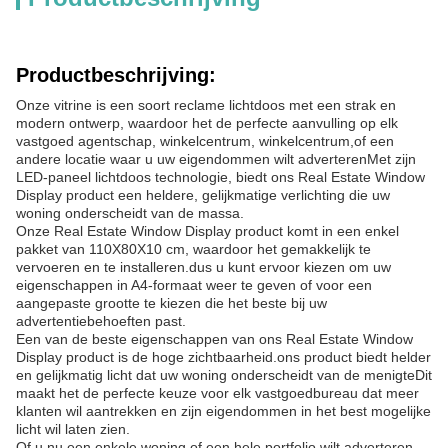
Productbeschrijving:
Onze vitrine is een soort reclame lichtdoos met een strak en
modern ontwerp, waardoor het de perfecte aanvulling op elk
vastgoed agentschap, winkelcentrum, winkelcentrum,of een
andere locatie waar u uw eigendommen wilt adverterenMet zijn
LED-paneel lichtdoos technologie, biedt ons Real Estate Window
Display product een heldere, gelijkmatige verlichting die uw
woning onderscheidt van de massa.
Onze Real Estate Window Display product komt in een enkel
pakket van 110X80X10 cm, waardoor het gemakkelijk te
vervoeren en te installeren.dus u kunt ervoor kiezen om uw
eigenschappen in A4-formaat weer te geven of voor een
aangepaste grootte te kiezen die het beste bij uw
advertentiebehoeften past.
Een van de beste eigenschappen van ons Real Estate Window
Display product is de hoge zichtbaarheid.ons product biedt helder
en gelijkmatig licht dat uw woning onderscheidt van de menigteDit
maakt het de perfecte keuze voor elk vastgoedbureau dat meer
klanten wil aantrekken en zijn eigendommen in het best mogelijke
licht wil laten zien.
Of u nu een enkele woning of een hele portfolio wilt adverteren,