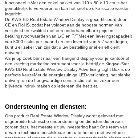
functioneel isMet een enkel pakket van 110 x 80 x 10 cm is het
gemakkelijk te vervoeren en kan het snel op elke locatie worden
ingericht.
De KWS-BD Real Estate Window Display is gecertificeerd door
CE en RoHS, zodat het voldoet aan de hoogste normen van
veiligheid en kwaliteit.met een onderhandelbare prijs en
betalingsvoorwaarden van L/C en T/TMet een leveringscapaciteit
van 5000 stuks per maand en een levertijd van 5-7 werkdagen,
kunt u er zeker van zijn dat u uw bestelling snel en efficiënt
ontvangt.
Als je op zoek bent naar een hangend display voor je kantoor of
een krachtig marketinginstrument voor je bedrijf,de Kingwe-Star
KWS-BD Real Estate Window Display Advertising Light Box is de
perfecte keuzeMet de energiezuinige LED-verlichting, het slanke
ontwerp en de hoogwaardige constructie zal het zeker een
blijvende indruk maken op iedereen die het ziet.
Ondersteuning en diensten:
Ons product Real Estate Window Display wordt geleverd met
uitgebreide technische ondersteuning en diensten die ervoor
zorgen dat u het meeste uit uw investering haalt.Ons team van
ervaren technici is beschikbaar om u te helpen met eventuele