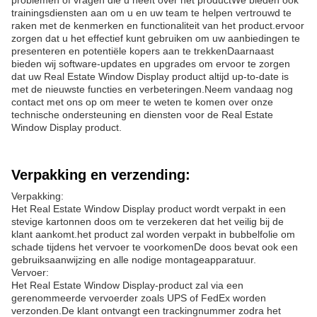
problemen of vragen die u heeft over het productWe bieden ook
trainingsdiensten aan om u en uw team te helpen vertrouwd te
raken met de kenmerken en functionaliteit van het product.ervoor
zorgen dat u het effectief kunt gebruiken om uw aanbiedingen te
presenteren en potentiële kopers aan te trekkenDaarnaast
bieden wij software-updates en upgrades om ervoor te zorgen
dat uw Real Estate Window Display product altijd up-to-date is
met de nieuwste functies en verbeteringen.Neem vandaag nog
contact met ons op om meer te weten te komen over onze
technische ondersteuning en diensten voor de Real Estate
Window Display product.
Verpakking en verzending:
Verpakking:
Het Real Estate Window Display product wordt verpakt in een
stevige kartonnen doos om te verzekeren dat het veilig bij de
klant aankomt.het product zal worden verpakt in bubbelfolie om
schade tijdens het vervoer te voorkomenDe doos bevat ook een
gebruiksaanwijzing en alle nodige montageapparatuur.
Vervoer:
Het Real Estate Window Display-product zal via een
gerenommeerde vervoerder zoals UPS of FedEx worden
verzonden.De klant ontvangt een trackingnummer zodra het