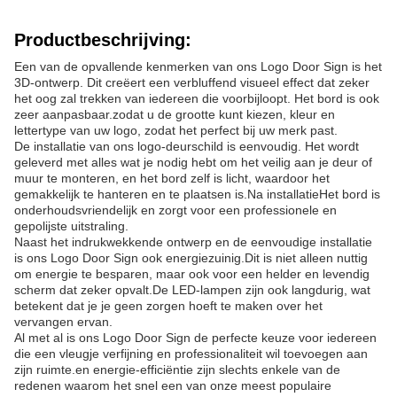
Productbeschrijving:
Een van de opvallende kenmerken van ons Logo Door Sign is het
3D-ontwerp. Dit creëert een verbluffend visueel effect dat zeker
het oog zal trekken van iedereen die voorbijloopt. Het bord is ook
zeer aanpasbaar.zodat u de grootte kunt kiezen, kleur en
lettertype van uw logo, zodat het perfect bij uw merk past.
De installatie van ons logo-deurschild is eenvoudig. Het wordt
geleverd met alles wat je nodig hebt om het veilig aan je deur of
muur te monteren, en het bord zelf is licht, waardoor het
gemakkelijk te hanteren en te plaatsen is.Na installatieHet bord is
onderhoudsvriendelijk en zorgt voor een professionele en
gepolijste uitstraling.
Naast het indrukwekkende ontwerp en de eenvoudige installatie
is ons Logo Door Sign ook energiezuinig.Dit is niet alleen nuttig
om energie te besparen, maar ook voor een helder en levendig
scherm dat zeker opvalt.De LED-lampen zijn ook langdurig, wat
betekent dat je je geen zorgen hoeft te maken over het
vervangen ervan.
Al met al is ons Logo Door Sign de perfecte keuze voor iedereen
die een vleugje verfijning en professionaliteit wil toevoegen aan
zijn ruimte.en energie-efficiëntie zijn slechts enkele van de
redenen waarom het snel een van onze meest populaire