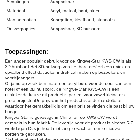
Afmetingen
Aanpasbaar
Materiaal
Acryl, metaal, hout, steen
Montageopties
Boorgatten, kleefband, standoffs
Ontwerpopties
Aanpasbaar, 3D huisbord
Toepassingen:
Een ander populair gebruik voor de Kingwe-Star KWS-CW is als
3D huisbord.Het 3D-ontwerp van het bord creëert een uniek en
opvallend effect dat zeker indruk zal maken op bezoekers en
voorbijgangers.
Of je nu op zoek bent naar een acryl bord voor de deur van een
hotel of een 3D huisbord, de Kingwe-Star KWS-CW is een
uitstekende keuze.dit product is perfect voor zowel kleine als
grote projectenDe prijs van het product is onderhandelbaar,
waardoor het gemakkelijk is om een prijs te vinden die past bij uw
budget.
Kingwe-Star is gevestigd in China, en de KWS-CW wordt
gemaakt in hun fabriek.De levertijd voor dit product is slechts 5-7
werkdagen.Dus je hoeft niet lang te wachten om je nieuwe
borden te gebruiken.
Als het gaat om betalingsvoorwaarden, accepteert Kingwe-Star