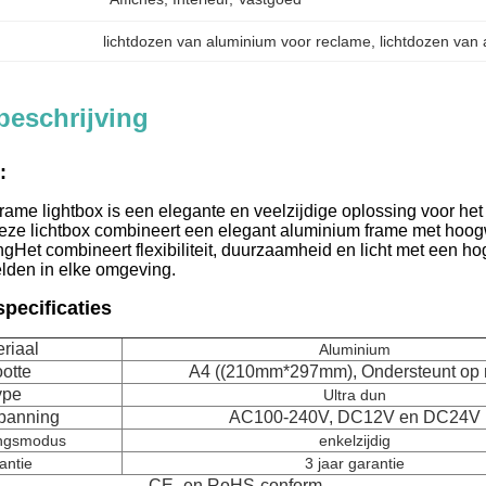
lichtdozen van aluminium voor reclame
, 
lichtdozen van
beschrijving
:
rame lightbox is een elegante en veelzijdige oplossing voor h
ze lichtbox combineert een elegant aluminium frame met hoogw
gHet combineert flexibiliteit, duurzaamheid en licht met een ho
lden in elke omgeving.
pecificaties
riaal
Aluminium
otte
A4 ((210mm*297mm), Ondersteunt op
ype
Ultra dun
spanning
AC100-240V, DC12V en DC24V
ingsmodus
enkelzijdig
antie
3 jaar garantie
CE- en RoHS-conform