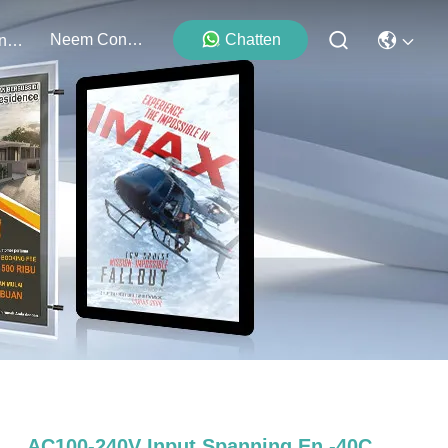
Neem Contact Met Ons Op
Chatten
Evenementen
AC100-240V Input Spanning En -40C