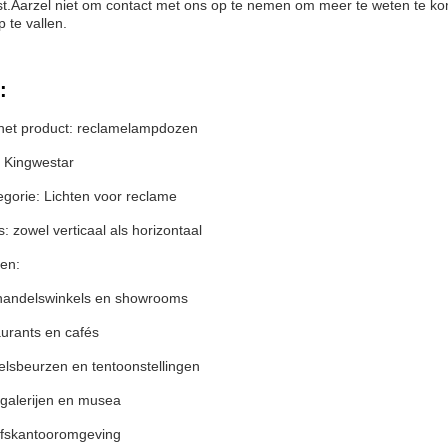
t.Aarzel niet om contact met ons op te nemen om meer te weten te kom
 te vallen.
:
et product: reclamelampdozen
 Kingwestar
egorie: Lichten voor reclame
zowel verticaal als horizontaal
en:
handelswinkels en showrooms
urants en cafés
lsbeurzen en tentoonstellingen
galerijen en musea
jfskantooromgeving