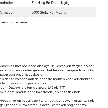
methoden:
Eenzijdig En Dubbelzijdig
Vermogen:
5000 Stuks Per Maand
dozen voor reclame
 aantrekken met boeiende displays.De lichtboxen zorgen ervoor
 deze lichtdozen worden gebruikt, hebben een langere levensduur
espaart aan onderhoudskosten.
gen dat ze voldoen aan de hoogste normen voor veiligheid en
dacht van voorbijgangers trekt.
waarden. Daarom bieden we zowel L/C als T/T
m in onze producten te investeren., en onze flexibele
besparing en veelzijdige hangmodi voor zowel horizontale als
elijkheden is investeren in deze lichtboxen nog nooit zo