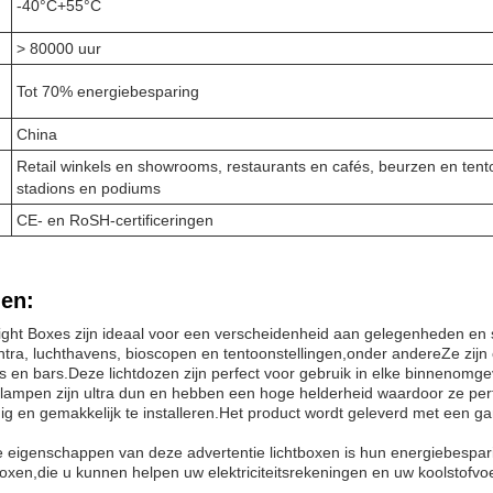
-40°C+55°C
> 80000 uur
n
Tot 70% energiebesparing
China
Retail winkels en showrooms, restaurants en cafés, beurzen en tent
stadions en podiums
CE- en RoSH-certificeringen
en:
ight Boxes zijn ideaal voor een verscheidenheid aan gelegenheden en sc
ntra, luchthavens, bioscopen en tentoonstellingen,onder andereZe zijn
s en bars.Deze lichtdozen zijn perfect voor gebruik in elke binnenomgev
lampen zijn ultra dun en hebben een hoge helderheid waardoor ze perfec
ig en gemakkelijk te installeren.Het product wordt geleverd met een gar
 eigenschappen van deze advertentie lichtboxen is hun energiebespari
tboxen,die u kunnen helpen uw elektriciteitsrekeningen en uw koolstofv