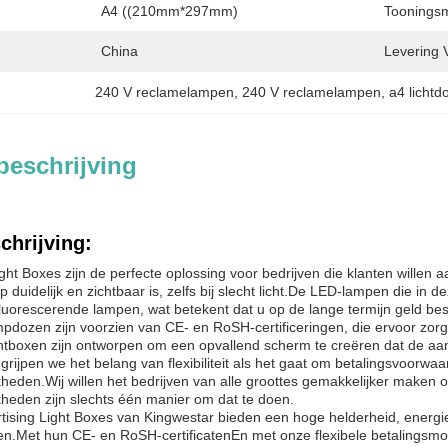
A4 ((210mm*297mm)
Toonings
China
Levering 
240 V reclamelampen
, 
240 V reclamelampen
, 
a4 licht
beschrijving
chrijving:
ight Boxes zijn de perfecte oplossing voor bedrijven die klanten willen
 duidelijk en zichtbaar is, zelfs bij slecht licht.De LED-lampen die in
 fluorescerende lampen, wat betekent dat u op de lange termijn geld b
dozen zijn voorzien van CE- en RoSH-certificeringen, die ervoor zor
ichtboxen zijn ontworpen om een opvallend scherm te creëren dat de aan
egrijpen we het belang van flexibiliteit als het gaat om betalingsvoor
kheden.Wij willen het bedrijven van alle groottes gemakkelijker maken o
kheden zijn slechts één manier om dat te doen.
tising Light Boxes van Kingwestar bieden een hoge helderheid, energie
en.Met hun CE- en RoSH-certificatenEn met onze flexibele betalingsmog