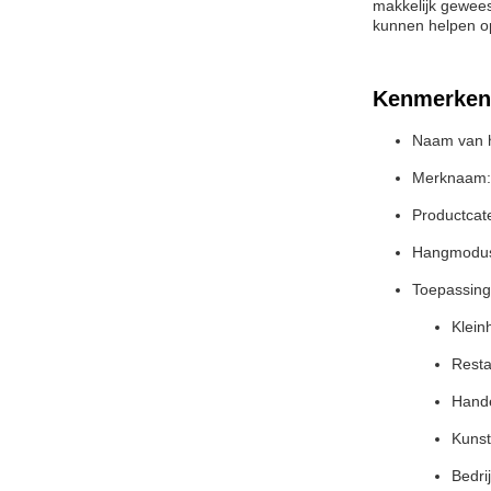
makkelijk gewees
kunnen helpen op
Kenmerken
Naam van h
Merknaam:
Productcat
Hangmodus: 
Toepassing
Klein
Resta
Hande
Kunst
Bedri