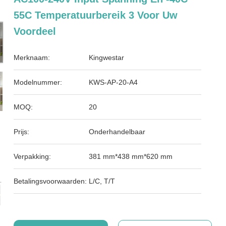
55C Temperatuurbereik 3 Voor Uw
Voordeel
Merknaam:
Kingwestar
Modelnummer:
KWS-AP-20-A4
MOQ:
20
Prijs:
Onderhandelbaar
Verpakking:
381 mm*438 mm*620 mm
Betalingsvoorwaarden:
L/C, T/T