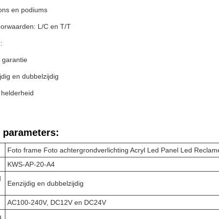
ons en podiums
oorwaarden: L/C en T/T
:
r garantie
jdig en dubbelzijdig
helderheid
 parameters:
Foto frame Foto achtergrondverlichting Acryl Led Panel Led Reclam
KWS-AP-20-A4
d
Eenzijdig en dubbelzijdig
AC100-240V, DC12V en DC24V
u