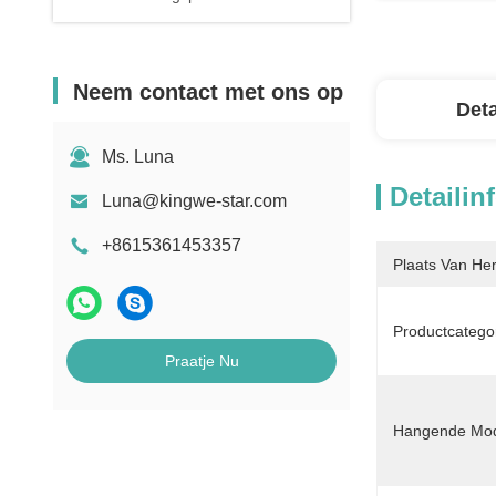
Neem contact met ons op
Deta
Ms. Luna
Detailin
Luna@kingwe-star.com
+8615361453357
Plaats Van He
Productcategor
Praatje Nu
Hangende Mo