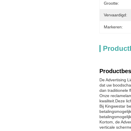
Grootte:
Vervaardigd:
Markeren:
Product
Productbes
De Advertising L
dat uw boodschap
dan traditionele
Onze reclamelamp
kwaliteit.Deze l
Bij Kingwestar b
betalingsmogelij
betalingsmogelij
Kortom, de Adver
verticale scherm