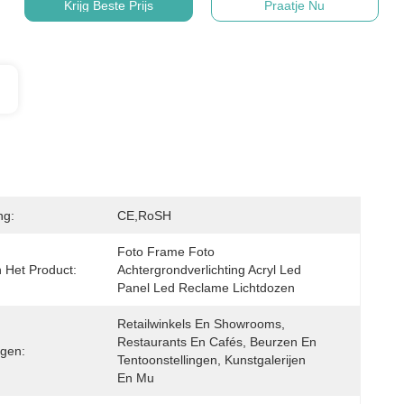
Krijg Beste Prijs
Praatje Nu
ng:
CE,RoSH
Foto Frame Foto 
Het Product:
Achtergrondverlichting Acryl Led 
Panel Led Reclame Lichtdozen
Retailwinkels En Showrooms, 
Restaurants En Cafés, Beurzen En 
gen:
Tentoonstellingen, Kunstgalerijen 
En Mu