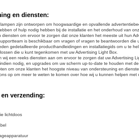
ing en diensten:
lampen zijn ontworpen om hoogwaardige en opvallende advertentiebeel
bben of hulp nodig hebben bij de installatie en het onderhoud van o
 diensten om ervoor te zorgen dat onze klanten het meeste uit hun Adv
upportteam is beschikbaar om vragen of vragen te beantwoorden die u 
den gedetailleerde producthandleidingen en installatiegids om u te h
lossen die u kunt tegenkomen met uw Advertising Light Box.
 wij een reeks diensten aan om ervoor te zorgen dat uw Advertising Lig
ndien nodig, en upgrades om uw scherm up-to-date te houden met de n
oten om onze klanten het hoogste niveau van ondersteuning en dienst
 ons op om meer te weten te komen over hoe wij u kunnen helpen met 
 en verzending:
ie lichtdoos
bel
ageapparatuur