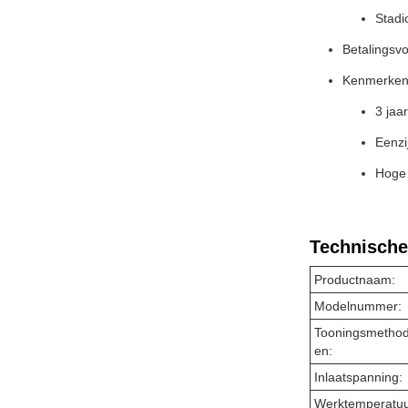
Stadi
Betalingsv
Kenmerken
3 jaa
Eenzi
Hoge 
Technische
Productnaam:
Modelnummer:
Tooningsmetho
en:
Inlaatspanning:
Werktemperatu