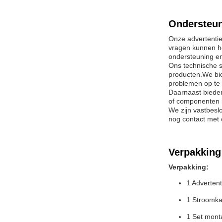
Ondersteun
Onze advertentie
vragen kunnen he
ondersteuning en
Ons technische s
producten.We bie
problemen op te 
Daarnaast bieden
of componenten i
We zijn vastbesl
nog contact met
Verpakking
Verpakking:
1 Advertent
1 Stroomka
1 Set mont