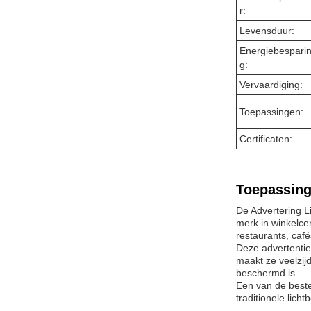
r:
Levensduur:
Energiebespari
g:
Vervaardiging:
Toepassingen:
Certificaten:
Toepassing
De Advertering L
merk in winkelce
restaurants, café
Deze advertentie
maakt ze veelzijd
beschermd is.
Een van de beste
traditionele lich