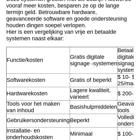
vooraf meer kosten, besparen ze op de lange
termijn geld. Betrouwbare hardware,
geavanceerde software en goede ondersteuning
houden dingen soepel verlopen.
Hier is een vergelijking van vrije en betaalde
systemen naast elkaar:
Betaalde
Gratis digitale
digitale
Functie/kosten
signage -systemen
signage 
systeme
$ 10- $
Softwarekosten
Gratis of beperkt
25/maan
Lagere kwaliteit,
Hardwarekosten
$ 200-$ 
varieert
Tools voor het maken
Geavanc
Basishulpmiddelen
van inhoud
tools
Volledig
Gebruikersondersteuning
Beperkt
onderste
Installatie- en
Minimaal
$ 100- $
onderhoudskosten