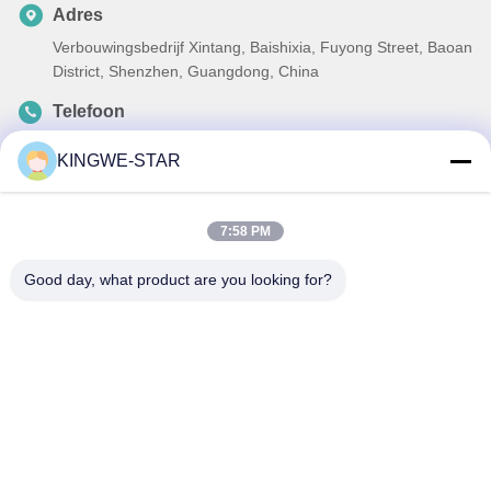
Adres
Verbouwingsbedrijf Xintang, Baishixia, Fuyong Street, Baoan
District, Shenzhen, Guangdong, China
Telefoon
86-137-9834-3469
KINGWE-STAR
E-mail
Luna@kingwe-star.com
7:58 PM
Good day, what product are you looking for?
Privacybeleid
|
Sitemap
| China Goed Kwaliteit Crystal Light Box
Auteursrecht © 2024-2026 SHENZHEN KINGWE-STAR OPTO-
ELECTRONICS TECHNOLOGY CO, LTD. Allemaal. Alle rechten
voorbehouden.