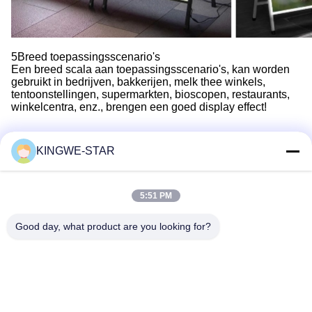
5Breed toepassingsscenario's
Een breed scala aan toepassingsscenario's, kan worden
gebruikt in bedrijven, bakkerijen, melk thee winkels,
tentoonstellingen, supermarkten, bioscopen, restaurants,
winkelcentra, enz., brengen een goed display effect!
KINGWE-STAR
Snel contact
5:51 PM
Adres
Good day, what product are you looking for?
Verbouwingsbedrijf Xintang, Baishixia, Fuyong Street, Baoan
District, Shenzhen, Guangdong, China
Telefoon
86-137-9834-3469