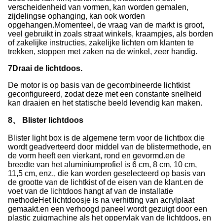
verscheidenheid van vormen, kan worden gemalen,
zijdelingse ophanging, kan ook worden
opgehangen.Momenteel, de vraag van de markt is groot,
veel gebruikt in zoals straat winkels, kraampjes, als borden
of zakelijke instructies, zakelijke lichten om klanten te
trekken, stoppen met zaken na de winkel, zeer handig.
7Draai de lichtdoos.
De motor is op basis van de gecombineerde lichtkist
geconfigureerd, zodat deze met een constante snelheid
kan draaien en het statische beeld levendig kan maken.
8、 Blister lichtdoos
Blister light box is de algemene term voor de lichtbox die
wordt geadverteerd door middel van de blistermethode, en
de vorm heeft een vierkant, rond en gevormd.en de
breedte van het aluminiumprofiel is 6 cm, 8 cm, 10 cm,
11,5 cm, enz., die kan worden geselecteerd op basis van
de grootte van de lichtkist of de eisen van de klant.en de
voet van de lichtdoos hangt af van de installatie
methodeHet lichtdoosje is na verhitting van acrylplaat
gemaakt.en een verhoogd paneel wordt gezuigt door een
plastic zuigmachine als het oppervlak van de lichtdoos, en