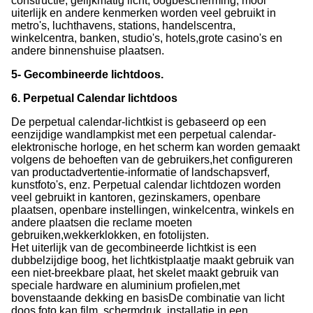
constructie, gelijkmatig licht, oogbescherming, mooi
uiterlijk en andere kenmerken worden veel gebruikt in
metro's, luchthavens, stations, handelscentra,
winkelcentra, banken, studio's, hotels,grote casino's en
andere binnenshuise plaatsen.
5- Gecombineerde lichtdoos.
6. Perpetual Calendar lichtdoos
De perpetual calendar-lichtkist is gebaseerd op een
eenzijdige wandlampkist met een perpetual calendar-
elektronische horloge, en het scherm kan worden gemaakt
volgens de behoeften van de gebruikers,het configureren
van productadvertentie-informatie of landschapsverf,
kunstfoto's, enz. Perpetual calendar lichtdozen worden
veel gebruikt in kantoren, gezinskamers, openbare
plaatsen, openbare instellingen, winkelcentra, winkels en
andere plaatsen die reclame moeten
gebruiken,wekkerklokken, en fotolijsten.
Het uiterlijk van de gecombineerde lichtkist is een
dubbelzijdige boog, het lichtkistplaatje maakt gebruik van
een niet-breekbare plaat, het skelet maakt gebruik van
speciale hardware en aluminium profielen,met
bovenstaande dekking en basisDe combinatie van licht
doos foto kan film, schermdruk, installatie in een