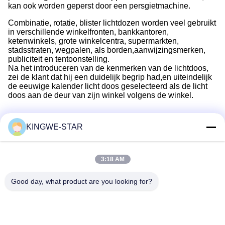
kan ook worden geperst door een persgietmachine.
Combinatie, rotatie, blister lichtdozen worden veel gebruikt
in verschillende winkelfronten, bankkantoren,
ketenwinkels, grote winkelcentra, supermarkten,
stadsstraten, wegpalen, als borden,aanwijzingsmerken,
publiciteit en tentoonstelling.
Na het introduceren van de kenmerken van de lichtdoos,
zei de klant dat hij een duidelijk begrip had,en uiteindelijk
de eeuwige kalender licht doos geselecteerd als de licht
doos aan de deur van zijn winkel volgens de winkel.
KINGWE-STAR
Snel contact
3:18 AM
Adres
Good day, what product are you looking for?
Verbouwingsbedrijf Xintang, Baishixia, Fuyong Street, Baoan
District, Shenzhen, Guangdong, China
Telefoon