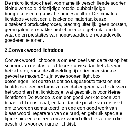
De micro lichtbox heeft voornamelijk verschillende soorten
kleine verticale, driezijdige rotatie, dubbelzijdige
boogrotatie en organische proceslichtbox.De miniatuur
lichtdoos vereist een uitstekende materiaalkeuze,
uitstekend productieproces, prachtig uiterlijk, geen borsten,
geen gaten, en strakke profiel interface.gebruikt om de
waarde en prestaties van hoogwaardige en waardevolle
goederen te tonen.
2.Convex woord lichtdoos
Convex woord lichtdoos is om een deel van de tekst op het
scherm van de plastic lichtdoos convex dan het vlak van
het scherm, zodat de afbeelding rijk driedimensionale
gevoel te maken.Er zijn twee soorten light box
oefeningen.Het eerste is dat de uitgestrekte tekst en het
lichtdoosje een reclame zijn en dat er geen naad is tussen
het woord en het lichtdoosje, wat geschikt is voor kleine
lichtdozen.De tweede is om een goed werk te doen van
blaas licht doos plaat, en laat dan de positie van de tekst
om te worden gemarkeerd, en doe een goed werk van
blaas woord, repareren van de rand, en gebruik speciale
lijm te binden om een convex woord effect te vormen,die
geschikt is voor een grote lichtkist.