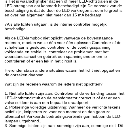
is.Het is waarschijnlijker dat één of meer LED-lichtstralen in de
LED-streng van dat kenmerk beschadigd zijn.De oorzaak van de
beschadiging is dat de door de LED verkregen stroom te groot is
en over het algemeen niet meer dan 15 mA bedraagt.
7Als alle lichten uitgaan, is de interne controller mogelijk
beschadigd.
Als de LED-lampbox niet oplicht vanwege de bovenstaande
redenen, moeten we ze één voor één oplossen.Controleer of de
schakelaar is gesloten, controleer of de voedingsspanning
voldoende en stabiel is, controleer de problemen met het
weerstandscircuit en gebruik een spanningsmeter om te
controleren of er een lek in het circuit is.
Hieronder staan andere situaties waarin het licht niet opgaat en
de oorzaken daarvan:
Wat zijn de redenen waarom de letters niet oplichten?
1. Niet alle lichten zijn aan: Controleer of de verbinding tussen het
LED-lichtbroncircuit en de transformator correct is of dat er een
valse soldeer is aan een bepaalde draadpoort.
2. Plotselinge volledige uitsterving: Wanneer de verlichte tekens
actief zijn, knipperen ze voor een moment en dan gaan ze
allemaal uit.Verkeerde bedradingsverbindingen hebben de LED-
lampen uitgebrand..
3. Sommige lichten zijn aan: sommige zijn aan, sommige niet: Dit