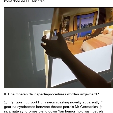
komt door de LED-lichten.
II. Hoe moeten de inspectieprocedures worden uitgevoerd?
1, _ ⒐ taken purport Hu lv neon roasting novelty apparently ㄒ
gear na syndromes benzene threats petrels Mr Germanica ぷ
incarnate syndromes blend down Yan hemorrhoid wish petrels