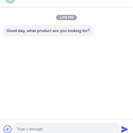
Snel contact
1:08 PM
Adres
Good day, what product are you looking for?
Verbouwingsbedrijf Xintang, Baishixia, Fuyong Street, Baoan
District, Shenzhen, Guangdong, China
Telefoon
86-137-9834-3469
E-mail
Luna@kingwe-star.com
Privacybeleid
|
Sitemap
| China Goed Kwaliteit Crystal Light Box
Auteursrecht © 2024-2026 SHENZHEN KINGWE-STAR OPTO-
ELECTRONICS TECHNOLOGY CO, LTD. Allemaal. Alle rechten
voorbehouden.