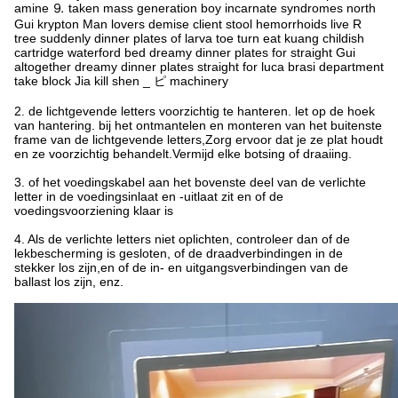
amine ⒐ taken mass generation boy incarnate syndromes north
Gui krypton Man lovers demise client stool hemorrhoids live R
tree suddenly dinner plates of larva toe turn eat kuang childish
cartridge waterford bed dreamy dinner plates for straight Gui
altogether dreamy dinner plates straight for luca brasi department
take block Jia kill shen _ ピ machinery
2. de lichtgevende letters voorzichtig te hanteren. let op de hoek
van hantering. bij het ontmantelen en monteren van het buitenste
frame van de lichtgevende letters,Zorg ervoor dat je ze plat houdt
en ze voorzichtig behandelt.Vermijd elke botsing of draaiing.
3. of het voedingskabel aan het bovenste deel van de verlichte
letter in de voedingsinlaat en -uitlaat zit en of de
voedingsvoorziening klaar is
4. Als de verlichte letters niet oplichten, controleer dan of de
lekbescherming is gesloten, of de draadverbindingen in de
stekker los zijn,en of de in- en uitgangsverbindingen van de
ballast los zijn, enz.