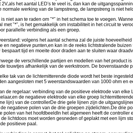
 2V,als het aantal LED's te veel is, dan kan de uitgangsspannin
e normale werking van de lampstreng, de lampstreng is niet helde
is niet aan te raden om "*" in het schema toe te voegen. Wanneer
al met "*", is het gemakkelijk om instabiliteit in het circuit te 
r parallelle verbinding als een groep.
e weerstand: volgens het aantal schema zal de juiste hoeveelhei
e en negatieve punten,en kan in de reeks lichtstralende buizen
bespaart tijd en moeite door draden aan te sluiten waar draadv
wege de verschillende partijen en modellen van het product is 
e touwtjes afhankelijk van de werkstroom. De bovenstaande para
elke tak van de lichtemitterende diode wordt het beste ingeste
rden aangesloten met 5 weerstandswaarden van 1000 ohm en 
an de regelaar: verbinding van de positieve elektrode van elke L
gelaar,en de negatieve elektrode van elke groep lichtemitterend
ne lijn) van de controllerDe drie gele lijnen zijn de uitgangslijn
de negatieve polen van de drie groepen zijdelichten.De drie po
e polen van het hoofdbeeldIn het algemeen heeft de controller e
an de lichtdoos moet worden gesneden of geplakt met een lijm s
de positieve paal.