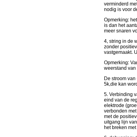
verminderd met
nodig is voor d
Opmerking: het 
is dan het aant
meer snaren voo
4, string in d
zonder positiev
vastgemaakt. U 
Opmerking: Van
weerstand van d
De stroom van 
5k,die kan wo
5. Verbinding v
eind van de re
elektrode (groe
verbonden met 
met de positiev
uitgang lijn v
het breken met 