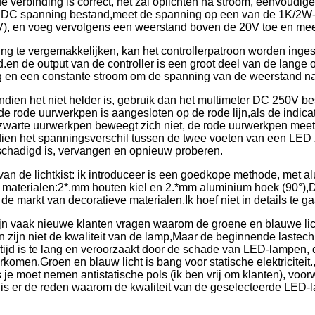
e verbinding is correct, het zal oplichten na stroom, eenvoudi
 DC spanning bestand,meet de spanning op een van de 1K/2W-
), en voeg vervolgens een weerstand boven de 20V toe en meet
g te vergemakkelijken, kan het controllerpatroon worden inges
d.en de output van de controller is een groot deel van de lange o
g en een constante stroom om de spanning van de weerstand n
indien het niet helder is, gebruik dan het multimeter DC 250V 
 de rode uurwerkpen is aangesloten op de rode lijn,als de indicat
 zwarte uurwerkpen beweegt zich niet, de rode uurwerkpen meet
dien het spanningsverschil tussen de twee voeten van een LED z
chadigd is, vervangen en opnieuw proberen.
an de lichtkist: ik introduceer is een goedkope methode, met al
kt. materialen:2*.mm houten kiel en 2.*mm aluminium hoek (90°),
 de markt van decoratieve materialen.Ik hoef niet in details te g
ijn vaak nieuwe klanten vragen waarom de groene en blauwe licht
zijn niet de kwaliteit van de lamp,Maar de beginnende lastechno
 tijd is te lang en veroorzaakt door de schade van LED-lampen,
rkomen.Groen en blauw licht is bang voor statische elektricitei
dus je moet nemen antistatische pols (ik ben vrij om klanten), voo
is er de reden waarom de kwaliteit van de geselecteerde LED-l