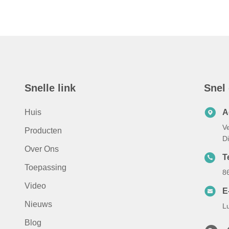
Snelle link
Snel
Huis
A
Ve
Producten
D
Over Ons
T
Toepassing
8
Video
E
Nieuws
L
Blog