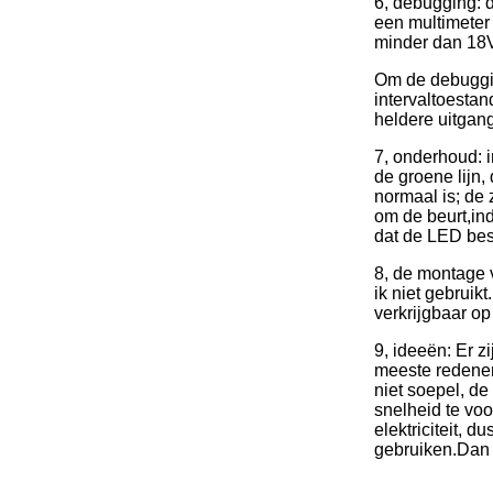
6, debugging: d
een multimeter
minder dan 18V
Om de debuggin
intervaltoestan
heldere uitgan
7, onderhoud: 
de groene lijn,
normaal is; de
om de beurt,in
dat de LED bes
8, de montage v
ik niet gebrui
verkrijgbaar op
9, ideeën: Er z
meeste redenen 
niet soepel, de
snelheid te voo
elektriciteit, 
gebruiken.Dan 