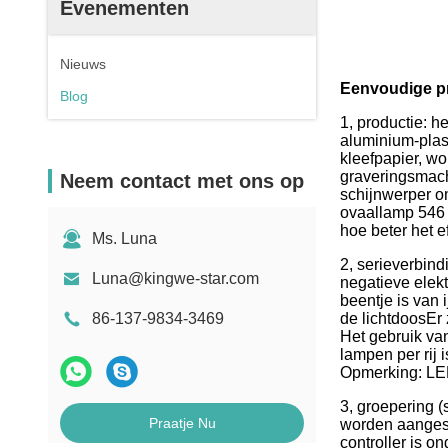
Evenementen
Nieuws
Eenvoudige p
Blog
1, productie: h
aluminium-plas
kleefpapier, wo
graveringsmach
Neem contact met ons op
schijnwerper o
ovaallamp 546 
hoe beter het ef
Ms. Luna
2, serieverbind
Luna@kingwe-star.com
negatieve elek
beentje is van 
86-137-9834-3469
de lichtdoosEr
Het gebruik va
lampen per rij 
Opmerking: LED-
3, groepering (
Praatje Nu
worden aangesl
controller is 