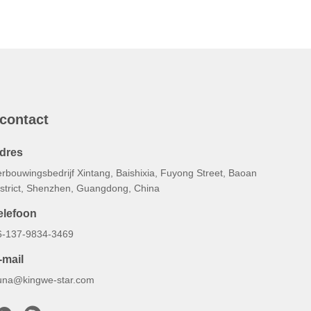
 contact
dres
rbouwingsbedrijf Xintang, Baishixia, Fuyong Street, Baoan
istrict, Shenzhen, Guangdong, China
elefoon
6-137-9834-3469
-mail
una@kingwe-star.com