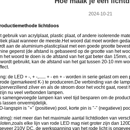
Hoe maak je een licht
2024-10-21
roductiemethode lichtdoos
et gebruik van acrylplaat, plastic plaat, of andere isolerende ma
tiek plaat wanneer de meeste.Het woord dat moet worden gedaa
rdt aan de aluminium-plasticplaat met een goede grootte bevesti
ine geperst (de afstand is gebaseerd op de grootte van het w
m het woord te doen is de afstand van het gat beter dan 15mm,
wordt gebruikt, kan de afstand van het gat tussen 20-10 mm wor
fect.
ing: de LED + -, + -,...... + - en + - worden in serie gelast om e
trode (gemarkeerd K-) te produceren.De verbinding van de la
ijzerverzillend zilver en als de stroom door het vocht gaat, roe
 zijn nu veel verbonden lampen.
n samengevoegde lampen kan veel tijd besparen om de productie-
is lassen onvermijdelijk.
langspin is "+" (positieve) pool, korte pin is "-" (negatieve) poo
string): niet meer dan het maximale aantal lichtdioden van versc
oten,zoals elke lijn van rode LED mag niet groter zijn dan 120
ongeveer 210V DC, de werkspanning van het rode licht is ongeve