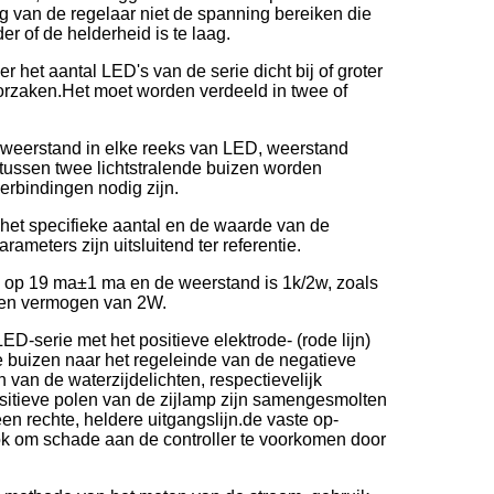
g van de regelaar niet de spanning bereiken die
r of de helderheid is te laag.
 het aantal LED's van de serie dicht bij of groter
veroorzaken.Het moet worden verdeeld in twee of
d weerstand in elke reeks van LED, weerstand
 tussen twee lichtstralende buizen worden
erbindingen nodig zijn.
het specifieke aantal en de waarde van de
meters zijn uitsluitend ter referentie.
ld op 19 ma±1 ma en de weerstand is 1k/2w, zoals
een vermogen van 2W.
ED-serie met het positieve elektrode- (rode lijn)
e buizen naar het regeleinde van de negatieve
en van de waterzijdelichten, respectievelijk
sitieve polen van de zijlamp zijn samengesmolten
en rechte, heldere uitgangslijn.de vaste op-
tok om schade aan de controller te voorkomen door