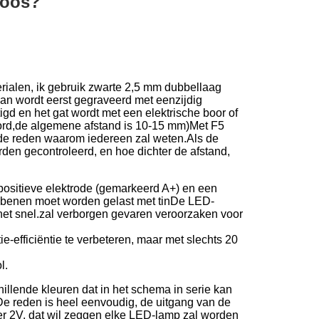
doos?
terialen, ik gebruik zwarte 2,5 mm dubbellaag
n wordt eerst gegraveerd met eenzijdig
gd en het gat wordt met een elektrische boor of
oord,de algemene afstand is 10-15 mm)Met F5
 de reden waarom iedereen zal weten.Als de
den gecontroleerd, en hoe dichter de afstand,
en positieve elektrode (gemarkeerd A+) en een
mpbenen moet worden gelast met tinDe LED-
st het snel.zal verborgen gevaren veroorzaken voor
efficiëntie te verbeteren, maar met slechts 20
l.
hillende kleuren dat in het schema in serie kan
De reden is heel eenvoudig, de uitgang van de
er 2V, dat wil zeggen elke LED-lamp zal worden