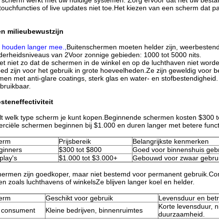
t scherm werkt met uw huidige systemen. Zorg ervoor dat het uw best
ouchfuncties of live updates niet toe.Het kiezen van een scherm dat 
n milieubewustzijn
 houden langer mee.
,
Buitenschermen moeten helder zijn, weerbesten
erheidsniveaus van 2Voor zonnige gebieden: 1000 tot 5000 nits.
s het niet zo dat de schermen in de winkel en op de luchthaven niet wor
ed zijn voor het gebruik in grote hoeveelheden.Ze zijn geweldig voor b
en met anti-glare coatings, sterk glas en water- en stofbestendighe
 bruikbaar.
steneffectiviteit
t welk type scherm je kunt kopen.Beginnende schermen kosten $300 to
iële schermen beginnen bij $1.000 en duren langer met betere funct
herm
Prijsbereik
Belangrijkste kenmerken
ginners
$300 tot $800
Goed voor binnenshuis gebr
play's
$1.000 tot $3.000+
Gebouwd voor zwaar gebruik
rmen zijn goedkoper, maar niet bestemd voor permanent gebruik.Com
n zoals luchthavens of winkelsZe blijven langer koel en helder.
herm
Geschikt voor gebruik
Levensduur en bet
Korte levensduur, n
e consument
Kleine bedrijven, binnenruimtes
duurzaamheid.