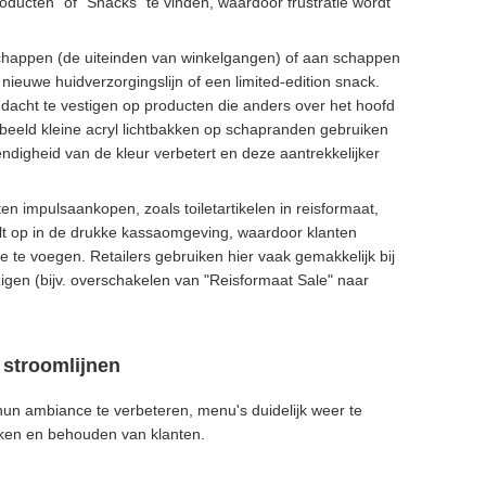
ducten" of "Snacks" te vinden, waardoor frustratie wordt
schappen (de uiteinden van winkelgangen) of aan schappen
euwe huidverzorgingslijn of een limited-edition snack.
ndacht te vestigen op producten die anders over het hoofd
eeld kleine acryl lichtbakken op schapranden gebruiken
endigheid van de kleur verbetert en deze aantrekkelijker
en impulsaankopen, zoals toiletartikelen in reisformaat,
alt op in de drukke kassaomgeving, waardoor klanten
te voegen. Retailers gebruiken hier vaak gemakkelijk bij
igen (bijv. overschakelen van "Reisformaat Sale" naar
 stroomlijnen
un ambiance te verbeteren, menu's duidelijk weer te
ekken en behouden van klanten.