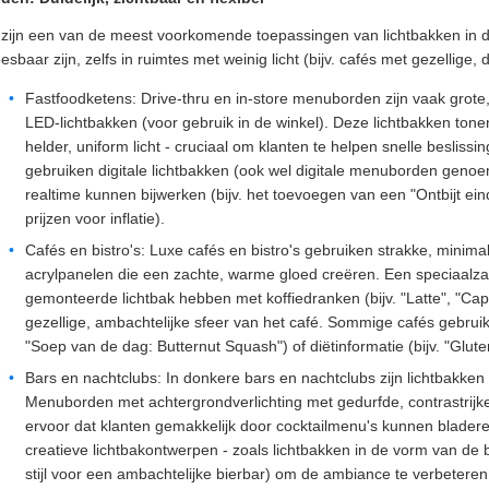
ijn een van de meest voorkomende toepassingen van lichtbakken in d
esbaar zijn, zelfs in ruimtes met weinig licht (bijv. cafés met gezellige, 
Fastfoodketens: Drive-thru en in-store menuborden zijn vaak grote,
LED-lichtbakken (voor gebruik in de winkel). Deze lichtbakken ton
helder, uniform licht - cruciaal om klanten te helpen snelle beslis
gebruiken digitale lichtbakken (ook wel digitale menuborden geno
realtime kunnen bijwerken (bijv. het toevoegen van een "Ontbijt ei
prijzen voor inflatie).
Cafés en bistro's: Luxe cafés en bistro's gebruiken strakke, minim
acrylpanelen die een zachte, warme gloed creëren. Een speciaalza
gemonteerde lichtbak hebben met koffiedranken (bijv. "Latte", "Cappu
gezellige, ambachtelijke sfeer van het café. Sommige cafés gebruik
"Soep van de dag: Butternut Squash") of diëtinformatie (bijv. "Glut
Bars en nachtclubs: In donkere bars en nachtclubs zijn lichtbakke
Menuborden met achtergrondverlichting met gedurfde, contrastrijke 
ervoor dat klanten gemakkelijk door cocktailmenu's kunnen blade
creatieve lichtbakontwerpen - zoals lichtbakken in de vorm van de ba
stijl voor een ambachtelijke bierbar) om de ambiance te verbeteren