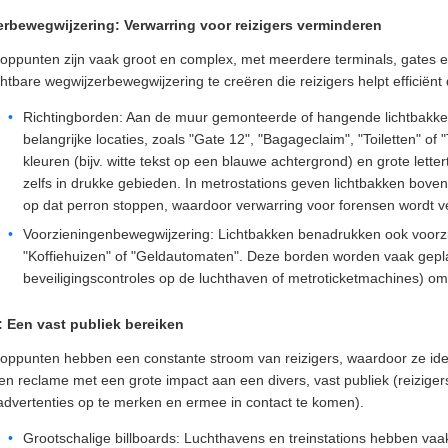
erbewegwijzering: Verwarring voor reizigers verminderen
oppunten zijn vaak groot en complex, met meerdere terminals, gates 
ichtbare wegwijzerbewegwijzering te creëren die reizigers helpt efficiën
Richtingborden: Aan de muur gemonteerde of hangende lichtbakken m
belangrijke locaties, zoals "Gate 12", "Bagageclaim", "Toiletten" of
kleuren (bijv. witte tekst op een blauwe achtergrond) en grote let
zelfs in drukke gebieden. In metrostations geven lichtbakken boven
op dat perron stoppen, waardoor verwarring voor forensen wordt v
Voorzieningenbewegwijzering: Lichtbakken benadrukken ook voorzi
"Koffiehuizen" of "Geldautomaten". Deze borden worden vaak geplaa
beveiligingscontroles op de luchthaven of metroticketmachines) om 
: Een vast publiek bereiken
oppunten hebben een constante stroom van reizigers, waardoor ze idea
ren reclame met een grote impact aan een divers, vast publiek (reizige
 advertenties op te merken en ermee in contact te komen).
Grootschalige billboards: Luchthavens en treinstations hebben vaak 