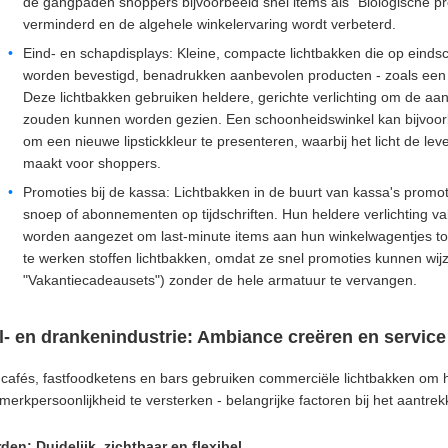
de gangpaden shoppers bijvoorbeeld snel items als "Biologische pro
verminderd en de algehele winkelervaring wordt verbeterd.
Eind- en schapdisplays: Kleine, compacte lichtbakken die op eind
worden bevestigd, benadrukken aanbevolen producten - zoals een ni
Deze lichtbakken gebruiken heldere, gerichte verlichting om de aa
zouden kunnen worden gezien. Een schoonheidswinkel kan bijvoorb
om een nieuwe lipstickkleur te presenteren, waarbij het licht de lev
maakt voor shoppers.
Promoties bij de kassa: Lichtbakken in de buurt van kassa's promot
snoep of abonnementen op tijdschriften. Hun heldere verlichting v
worden aangezet om last-minute items aan hun winkelwagentjes toe 
te werken stoffen lichtbakken, omdat ze snel promoties kunnen wijz
"Vakantiecadeausets") zonder de hele armatuur te vervangen.
l- en drankenindustrie: Ambiance creëren en service
 cafés, fastfoodketens en bars gebruiken commerciële lichtbakken om h
erkpersoonlijkheid te versterken - belangrijke factoren bij het aantr
en: Duidelijk, zichtbaar en flexibel