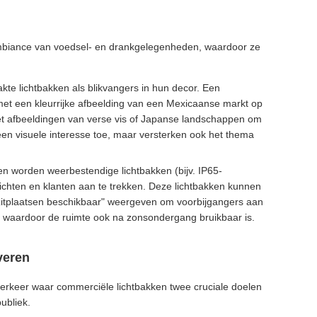
 ambiance van voedsel- en drankgelegenheden, waardoor ze
te lichtbakken als blikvangers in hun decor. Een
met een kleurrijke afbeelding van een Mexicaanse markt op
met afbeeldingen van verse vis of Japanse landschappen om
een visuele interesse toe, maar versterken ook het thema
ten worden weerbestendige lichtbakken (bijv. IP65-
lichten en klanten aan te trekken. Deze lichtbakken kunnen
o zitplaatsen beschikbaar" weergeven om voorbijgangers aan
en, waardoor de ruimte ook na zonsondergang bruikbaar is.
veren
 verkeer waar commerciële lichtbakken twee cruciale doelen
ubliek.