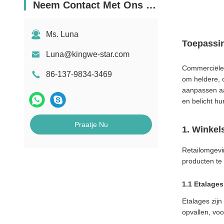
Neem Contact Met Ons Op
Ms. Luna
Toepassin
Luna@kingwe-star.com
Commerciële 
86-137-9834-3469
om heldere, o
aanpassen aa
en belicht hu
Praatje Nu
1. Winkel
Retailomgevin
producten te
1.1 Etalage
Etalages zijn
opvallen, voo