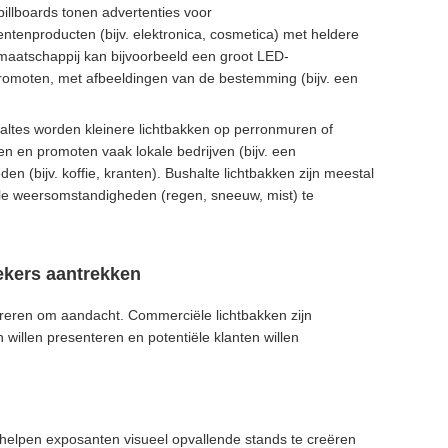
 billboards tonen advertenties voor
ntenproducten (bijv. elektronica, cosmetica) met heldere
tmaatschappij kan bijvoorbeeld een groot LED-
 promoten, met afbeeldingen van de bestemming (bijv. een
altes worden kleinere lichtbakken op perronmuren of
en en promoten vaak lokale bedrijven (bijv. een
n (bijv. koffie, kranten). Bushalte lichtbakken zijn meestal
lle weersomstandigheden (regen, sneeuw, mist) te
ekers aantrekken
rreren om aandacht. Commerciële lichtbakken zijn
 willen presenteren en potentiële klanten willen
en helpen exposanten visueel opvallende stands te creëren