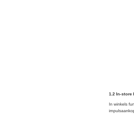
1.2 In-stor
In winkels fu
impulsaanko