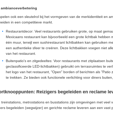
n ambianceverbetering
spelen ook een sleutelrol bij het vormgeven van de merkidentiteit en
heiden in een competitieve markt.
Restaurantdecor: Veel restaurants gebruiken grote, op maat gemaak
Mexicaans restaurant kan bijvoorbeeld een grote lichtbak hebben 
één muur, terwijl een sushirestaurant lichtbakken kan gebruiken 
een authentieke sfeer te creëren. Deze lichtbakken voegen niet all
van het restaurant.
Buitenpatio's en zitgedeeltes: Voor restaurants met zitplaatsen bui
geclassificeerde LED-lichtbakken) gebruikt om terrasruimtes te ver
het logo van het restaurant, "Open" borden of berichten als "Pati
te trekken. Ze bieden ook functionele verlichting voor diners buit
ortknooppunten: Reizigers begeleiden en reclame le
 treinstations, metrostations en busstations zijn omgevingen met veel
gers begeleiden (wegwijzer) en gerichte reclame leveren aan een vast p