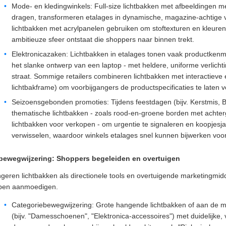
Mode- en kledingwinkels: Full-size lichtbakken met afbeeldingen me
dragen, transformeren etalages in dynamische, magazine-achtige v
lichtbakken met acrylpanelen gebruiken om stoftexturen en kleure
ambitieuze sfeer ontstaat die shoppers naar binnen trekt.
Elektronicazaken: Lichtbakken in etalages tonen vaak productkenm
het slanke ontwerp van een laptop - met heldere, uniforme verlichti
straat. Sommige retailers combineren lichtbakken met interactieve 
lichtbakframe) om voorbijgangers de productspecificaties te laten
Seizoensgebonden promoties: Tijdens feestdagen (bijv. Kerstmis, 
thematische lichtbakken - zoals rood-en-groene borden met achterg
lichtbakken voor verkopen - om urgentie te signaleren en koopjesja
verwisselen, waardoor winkels etalages snel kunnen bijwerken voor
e bewegwijzering: Shoppers begeleiden en overtuigen
ngeren lichtbakken als directionele tools en overtuigende marketingmidd
pen aanmoedigen.
Categoriebewegwijzering: Grote hangende lichtbakken of aan de m
(bijv. "Damesschoenen", "Elektronica-accessoires") met duidelijke, 