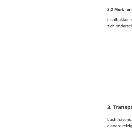
2.2 Merk- e
Lichtbakken 
zich ondersc
3. Transp
Luchthavens,
dienen: reizi