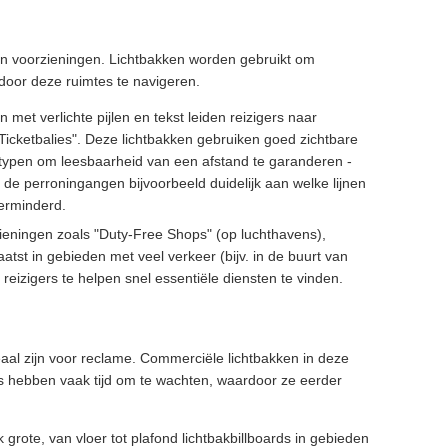
en voorzieningen. Lichtbakken worden gebruikt om
t door deze ruimtes te navigeren.
et verlichte pijlen en tekst leiden reizigers naar
 "Ticketbalies". Deze lichtbakken gebruiken goed zichtbare
tertypen om leesbaarheid van een afstand te garanderen -
 de perroningangen bijvoorbeeld duidelijk aan welke lijnen
erminderd.
eningen zoals "Duty-Free Shops" (op luchthavens),
tst in gebieden met veel verkeer (bijv. in de buurt van
reizigers te helpen snel essentiële diensten te vinden.
al zijn voor reclame. Commerciële lichtbakken in deze
rs hebben vaak tijd om te wachten, waardoor ze eerder
grote, van vloer tot plafond lichtbakbillboards in gebieden