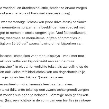
e voedsel- en drankenindustrie, omdat ze ervoor zorgen
donkere interieurs of bars met sfeerverlichting).
 weerbestendige lichtbakken (voor drive-thrus) of slanke
en menu-items, prijzen en afbeeldingen van voedsel met
singen te nemen in snelle omgevingen. Veel fastfoodketens
emd) waarmee ze menu-items, prijzen of promoties in
ndigt om 10:30 uur" waarschuwing of het bijwerken van
alistische lichtbakken voor menudisplays - vaak met mat
ak voor koffie kan bijvoorbeeld een aan de muur
ccino") in elegante, verlichte tekst, als aanvulling op de
en ook kleine tafelbladlichtbakken om dagschotels (bijv.
envrije opties beschikbaar") weer te geven.
n essentieel om drankmenu's leesbaar te maken.
tekst (bijv. witte tekst op een zwarte achtergrond) zorgen
ren zonder hun ogen te belasten. Sommige bars gebruiken
r (bijv. een lichtbak in de vorm van een bierfles in vintage-
.