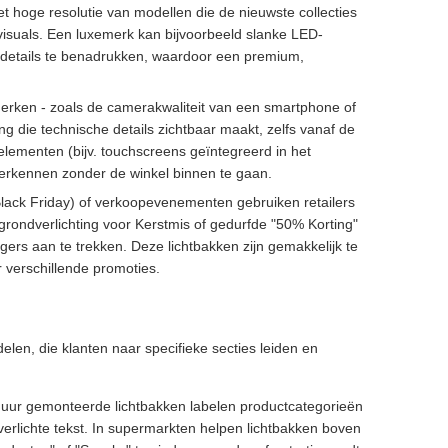
t hoge resolutie van modellen die de nieuwste collecties
isuals. Een luxemerk kan bijvoorbeeld slanke LED-
ndetails te benadrukken, waardoor een premium,
erken - zoals de camerakwaliteit van een smartphone of
ng die technische details zichtbaar maakt, zelfs vanaf de
elementen (bijv. touchscreens geïntegreerd in het
 verkennen zonder de winkel binnen te gaan.
Black Friday) of verkoopevenementen gebruiken retailers
rondverlichting voor Kerstmis of gedurfde "50% Korting"
gers aan te trekken. Deze lichtbakken zijn gemakkelijk te
 verschillende promoties.
elen, die klanten naar specifieke secties leiden en
uur gemonteerde lichtbakken labelen productcategorieën
verlichte tekst. In supermarkten helpen lichtbakken boven