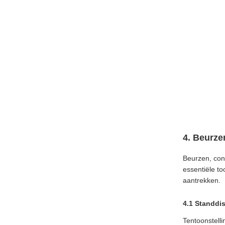
4. Beurze
Beurzen, con
essentiële to
aantrekken.
4.1 Standdi
Tentoonstelli