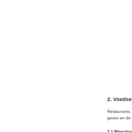
2. Voedse
Restaurants,
geven en de m
2.1 Menubord