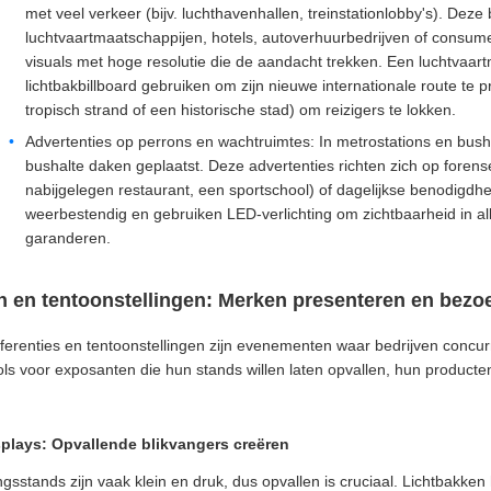
met veel verkeer (bijv. luchthavenhallen, treinstationlobby's). Deze
luchtvaartmaatschappijen, hotels, autoverhuurbedrijven of consume
visuals met hoge resolutie die de aandacht trekken. Een luchtvaar
lichtbakbillboard gebruiken om zijn nieuwe internationale route te
tropisch strand of een historische stad) om reizigers te lokken.
Advertenties op perrons en wachtruimtes: In metrostations en bush
bushalte daken geplaatst. Deze advertenties richten zich op forens
nabijgelegen restaurant, een sportschool) of dagelijkse benodigdhede
weerbestendig en gebruiken LED-verlichting om zichtbaarheid in a
garanderen.
n en tentoonstellingen: Merken presenteren en bezo
ferenties en tentoonstellingen zijn evenementen waar bedrijven concu
ols voor exposanten die hun stands willen laten opvallen, hun producten
splays: Opvallende blikvangers creëren
ngsstands zijn vaak klein en druk, dus opvallen is cruciaal. Lichtbakk