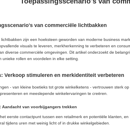
Toepassingsscenario's van comme
gsscenario's van commerciële lichtbakken
lichtbakken zijn een hoeksteen geworden van moderne business mark
pvallende visuals te leveren, merkherkenning te verbeteren en consumen
n diverse commerciële omgevingen. Dit artikel onderzoekt de belangri
n unieke rollen en voordelen in elke setting.
s: Verkoop stimuleren en merkidentiteit verbeteren
gen - van kleine boetieks tot grote winkelketens - vertrouwen sterk o
 presenteren en meeslepende winkelervaringen te creëren.
s: Aandacht van voorbijgangers trekken
 het eerste contactpunt tussen een retailmerk en potentiële klanten, en 
ral tijdens uren met weinig licht of in drukke winkelgebieden.